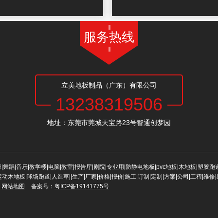
服务热线
立美地板制品（广东）有限公司
13238319506
地址：东莞市莞城天宝路23号智通创梦园
球|舞蹈|音乐|教学楼|电脑|教室|报告厅|剧院|专业用|防静电地板|pvc地板|木地板|塑胶跑
运动木地板|球场跑道|人造草||生产|厂家|价格|报价|施工|订制|定制|方案|公司|工程|维修
网站地图
备案号：
粤ICP备19141775号