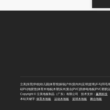
立美|东莞|学校|幼儿园|体育馆|操场|户外|室内外|足球|篮球|乒乓|羽毛
硅PU|地胶垫|体育木地板|木塑|实木|复合|PVC|防静电地板|PVC塑胶|
Copyright © 立美地板制品（广东）有限公司 技术支持：
赢网科技
本站关键字:
体育木地板
运动木地板
篮球木地板
舞台地板