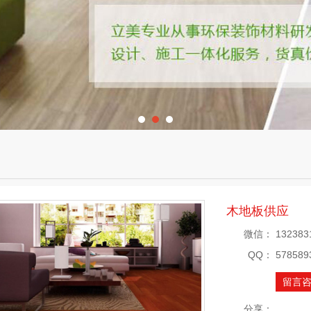
木地板供应
微信：
132383
QQ：
578589
留言
分享：