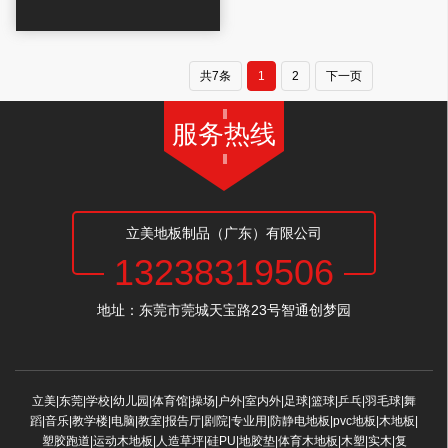
共7条
1
2
下一页
服务热线
立美地板制品（广东）有限公司
13238319506
地址：东莞市莞城天宝路23号智通创梦园
立美|东莞|学校|幼儿园|体育馆|操场|户外|室内外|足球|篮球|乒乓|羽毛球|舞
蹈|音乐|教学楼|电脑|教室|报告厅|剧院|专业用|防静电地板|pvc地板|木地板|
塑胶跑道|运动木地板|人造草坪|硅PU|地胶垫|体育木地板|木塑|实木|复