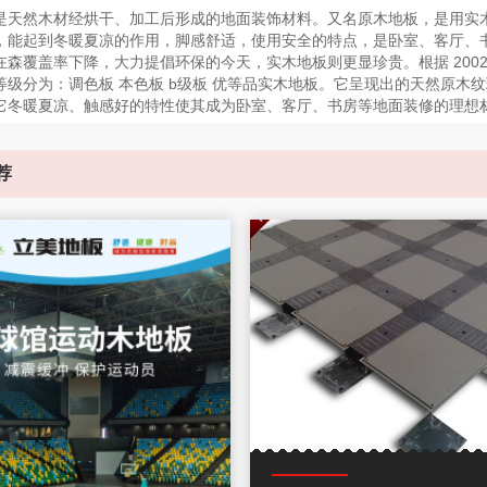
是天然木材经烘干、加工后形成的地面装饰材料。又名原木地板，是用实
，能起到冬暖夏凉的作用，脚感舒适，使用安全的特点，是卧室、客厅、
森覆盖率下降，大力提倡环保的今天，实木地板则更显珍贵。根据 2002年5
等级分为：调色板 本色板 b级板 优等品实木地板。它呈现出的天然原木
它冬暖夏凉、触感好的特性使其成为卧室、客厅、书房等地面装修的理想
荐