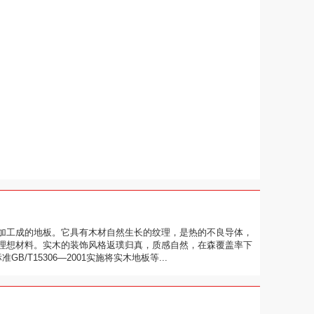
加工成的地板。它具有木材自然生长的纹理，是热的不良导体，
理想材料。实木的装饰风格返璞归真，质感自然，在森覆盖率下
T15306—2001实施将实木地板等...