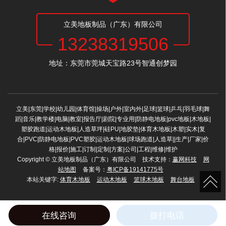
立美地板制品（广东）有限公司
13238319506
地址：东莞市莞城天宝路23号智通创梦园
立美|东莞|学校|幼儿园|体育馆|操场|户外|室内外|足球|篮球|乒乓|羽毛球|舞
蹈|音乐|教学楼|电脑|教室|报告厅|剧院|专业用|防静电地板|pvc地板|木地板|
塑胶跑道|运动木地板|人造草坪|硅PU|地胶垫|体育木地板|木塑|实木|复
合|PVC|防静电地板|PVC塑胶|运动木地板|球场跑道|人造草||生产|厂家|价
格|报价|施工|订制|定制|方案|公司|工程|维修|维护
Copyright © 立美地板制品（广东）有限公司 技术支持：
赢网科技
网
站地图
备案号：
粤ICP备19141775号
本站关键字:
体育木地板
运动木地板
篮球木地板
舞台地板
在线咨询
拨打电话
电话咨询
短信咨询
留言咨询
查看地图