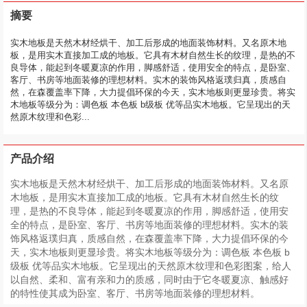
摘要
实木地板是天然木材经烘干、加工后形成的地面装饰材料。又名原木地
板，是用实木直接加工成的地板。它具有木材自然生长的纹理，是热的不
良导体，能起到冬暖夏凉的作用，脚感舒适，使用安全的特点，是卧室、
客厅、书房等地面装修的理想材料。实木的装饰风格返璞归真，质感自
然，在森覆盖率下降，大力提倡环保的今天，实木地板则更显珍贵。将实
木地板等级分为：调色板 本色板 b级板 优等品实木地板。它呈现出的天
然原木纹理和色彩...
产品介绍
实木地板是天然木材经烘干、加工后形成的地面装饰材料。又名原
木地板，是用实木直接加工成的地板。它具有木材自然生长的纹
理，是热的不良导体，能起到冬暖夏凉的作用，脚感舒适，使用安
全的特点，是卧室、客厅、书房等地面装修的理想材料。实木的装
饰风格返璞归真，质感自然，在森覆盖率下降，大力提倡环保的今
天，实木地板则更显珍贵。将实木地板等级分为：调色板 本色板 b
级板 优等品实木地板。它呈现出的天然原木纹理和色彩图案，给人
以自然、柔和、富有亲和力的质感，同时由于它冬暖夏凉、触感好
的特性使其成为卧室、客厅、书房等地面装修的理想材料。