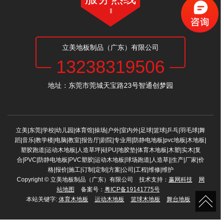
立美地板制品（广东）有限公司
13238319506
地址：东莞市莞城天宝路23号智通创梦园
立美|东莞|学校|幼儿园|体育馆|操场|户外|室内外|足球|篮球|乒乓|羽毛球|舞
蹈|音乐|教学楼|电脑|教室|报告厅|剧院|专业用|防静电地板|pvc地板|木地板|
塑胶跑道|运动木地板|人造草坪|硅PU|地胶垫|体育木地板|木塑|实木|复
合|PVC|防静电地板|PVC塑胶|运动木地板|球场跑道|人造草||生产|厂家|价
格|报价|施工|订制|定制|方案|公司|工程|维修|维护
Copyright © 立美地板制品（广东）有限公司 技术支持：
赢网科技
网
站地图
备案号：
粤ICP备19141775号
本站关键字:
体育木地板
运动木地板
篮球木地板
舞台地板